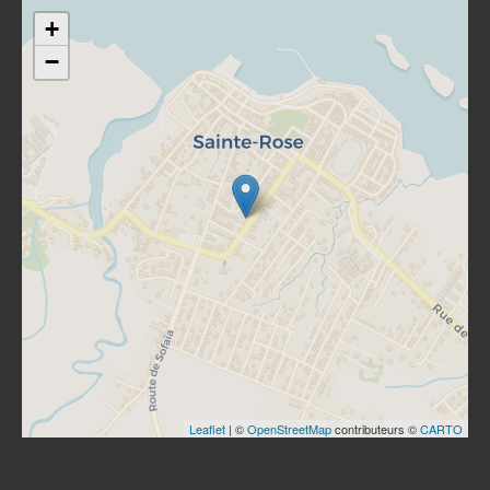
+
−
Leaflet
| ©
OpenStreetMap
contributeurs ©
CARTO