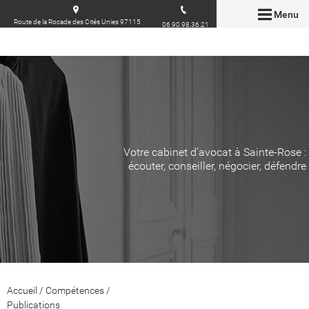
Menu
Route de la Rocade des Cités Unies 97115
06.90.98.36.21
Sainte-Rose
Votre cabinet d'avocat à Sainte-Rose :
écouter, conseiller, négocier, défendre
Accueil
/
Compétences
/
Publications